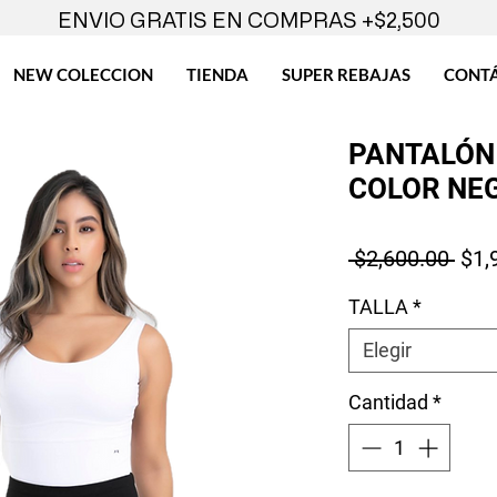
ENVIO GRATIS EN COMPRAS +$2,500
NEW COLECCION
TIENDA
SUPER REBAJAS
CONT
PANTALÓN
COLOR NE
Prec
 $2,600.00 
$1,
TALLA
*
Elegir
Cantidad
*