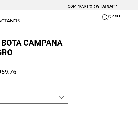
COMPRAR POR
WHATSAPP
CART
ÁCTANOS
 BOTA CAMPANA
GRO
io
Precio de oferta
969.76