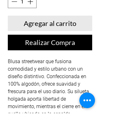
Agregar al carrito
Realizar Compra
Blusa streetwear que fusiona
comodidad y estilo urbano con un
diseño distintivo. Confeccionada en
100% algodón, ofrece suavidad y
frescura para el uso diario. Su silueta
holgada aporta libertad de
movimiento, mientras el cierre en el
cuello ubicado en la espalda
introduce un detalle inesperado y
moderno. El cuello bordado refuerza
la estética premium y la identidad de