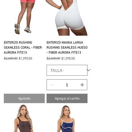
ENTERIZO RUSHING
ENTERIZO MANGA LARGA
SEAMLESS CORAL - FIBER
RUSHING SEAMLESS HUESO
AURORA FITE13
- FIBER AURORA FITE13
Precio
$2,600.00
Precio de oferta
Precio
$2,600.00
Precio de oferta
$1,390.00
$1,390.00
Agotado
Agregar al carrito