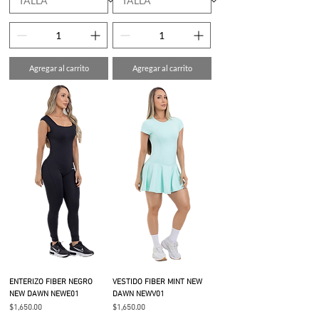
Agregar al carrito
Agregar al carrito
ENTERIZO FIBER NEGRO
VESTIDO FIBER MINT NEW
NEW DAWN NEWE01
DAWN NEWV01
Precio
Precio
$1,650.00
$1,650.00