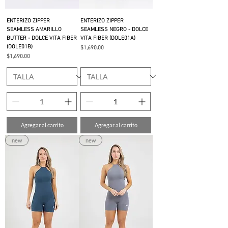
ENTERIZO ZIPPER
ENTERIZO ZIPPER
SEAMLESS AMARILLO
SEAMLESS NEGRO - DOLCE
BUTTER - DOLCE VITA FIBER
VITA FIBER (DOLE01A)
(DOLE01B)
Precio
$1,690.00
Precio
$1,690.00
Agregar al carrito
Agregar al carrito
new
new