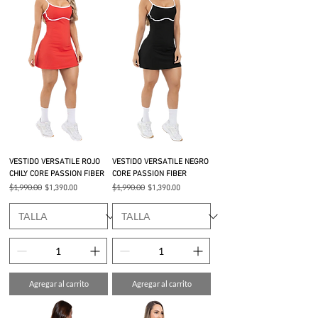
VESTIDO VERSATILE ROJO
VESTIDO VERSATILE NEGRO
CHILY CORE PASSION FIBER
CORE PASSION FIBER
Precio
$1,990.00
Precio de oferta
Precio
$1,990.00
Precio de oferta
$1,390.00
$1,390.00
Agregar al carrito
Agregar al carrito