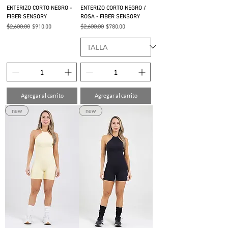
ENTERIZO CORTO NEGRO -
ENTERIZO CORTO NEGRO /
FIBER SENSORY
ROSA - FIBER SENSORY
Precio
$2,600.00
Precio de oferta
Precio
$2,600.00
Precio de oferta
$910.00
$780.00
Agregar al carrito
Agregar al carrito
new
new