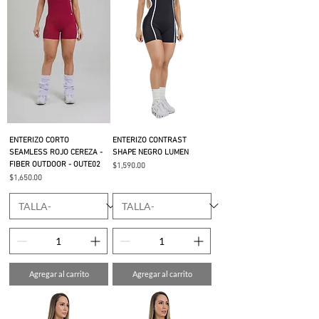
ENTERIZO CORTO
ENTERIZO CONTRAST
SEAMLESS ROJO CEREZA -
SHAPE NEGRO LUMEN
FIBER OUTDOOR - OUTE02
Precio
$1,590.00
Precio
$1,650.00
Agregar al carrito
Agregar al carrito