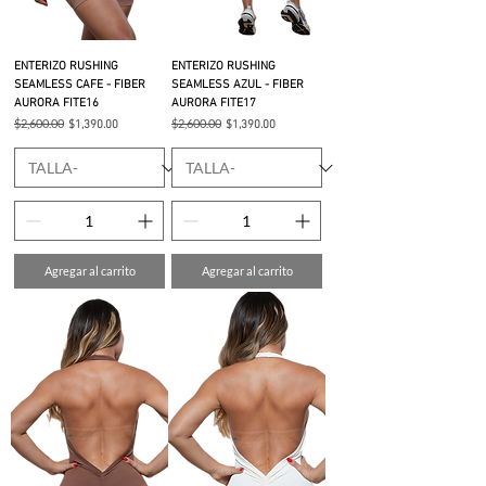
ENTERIZO RUSHING
ENTERIZO RUSHING
SEAMLESS CAFE - FIBER
SEAMLESS AZUL - FIBER
AURORA FITE16
AURORA FITE17
Precio
$2,600.00
Precio de oferta
Precio
$2,600.00
Precio de oferta
$1,390.00
$1,390.00
Agregar al carrito
Agregar al carrito