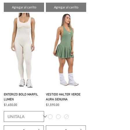
Agregar al carrito
Agregar al carrito
ENTERIZO BOLD MARFIL
VESTIDO HALTER VERDE
LUMEN
AURA GENUINA
Precio
Precio
$1,650.00
$1,590.00