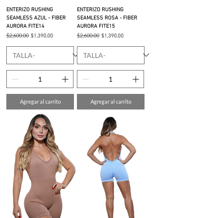
ENTERIZO RUSHING
ENTERIZO RUSHING
SEAMLESS AZUL - FIBER
SEAMLESS ROSA - FIBER
AURORA FITE14
AURORA FITE15
Precio
$2,600.00
Precio de oferta
Precio
$2,600.00
Precio de oferta
$1,390.00
$1,390.00
Agregar al carrito
Agregar al carrito