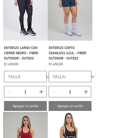
ENTERIZO LARGO CON
ENTERIZO CORTO
CIERRE NEGRO - FIBER
SEAMLESS AZUL - FIBER
OUTDOOR - OUTE03
OUTDOOR - OUTE02
Precio
Precio
$1,650.00
$1,650.00
Agregar al carrito
Agregar al carrito