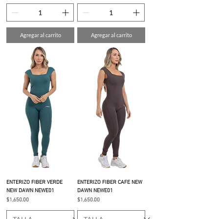
Agregar al carrito
Agregar al carrito
ENTERIZO FIBER VERDE
ENTERIZO FIBER CAFE NEW
NEW DAWN NEWE01
DAWN NEWE01
Precio
Precio
$1,650.00
$1,650.00