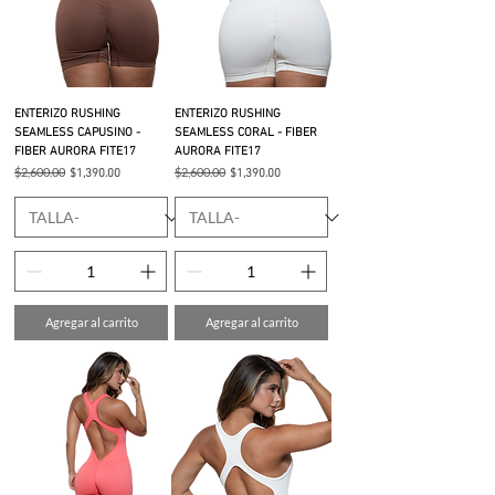
ENTERIZO RUSHING
ENTERIZO RUSHING
SEAMLESS CAPUSINO -
SEAMLESS CORAL - FIBER
FIBER AURORA FITE17
AURORA FITE17
Precio
$2,600.00
Precio de oferta
Precio
$2,600.00
Precio de oferta
$1,390.00
$1,390.00
Agregar al carrito
Agregar al carrito