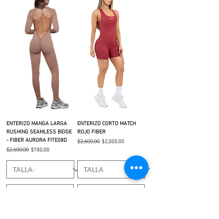
ENTERIZO MANGA LARGA
ENTERIZO CORTO MATCH
RUSHING SEAMLESS BEIGE
ROJO FIBER
- FIBER AURORA FITE08D
Precio
$2,600.00
Precio de oferta
$2,000.00
Precio
$2,600.00
Precio de oferta
$780.00
Agregar al carrito
Agregar al carrito