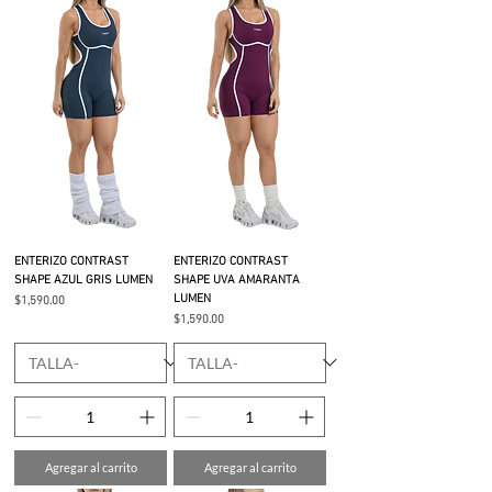
ENTERIZO CONTRAST
ENTERIZO CONTRAST
SHAPE AZUL GRIS LUMEN
SHAPE UVA AMARANTA
LUMEN
Precio
$1,590.00
Precio
$1,590.00
Agregar al carrito
Agregar al carrito