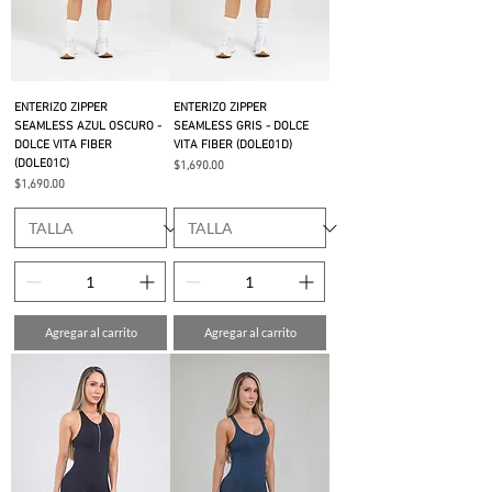
ENTERIZO ZIPPER
ENTERIZO ZIPPER
SEAMLESS AZUL OSCURO -
SEAMLESS GRIS - DOLCE
DOLCE VITA FIBER
VITA FIBER (DOLE01D)
(DOLE01C)
Precio
$1,690.00
Precio
$1,690.00
Agregar al carrito
Agregar al carrito