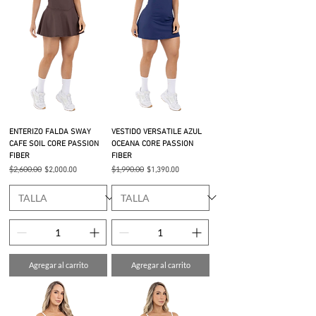
ENTERIZO FALDA SWAY
VESTIDO VERSATILE AZUL
CAFE SOIL CORE PASSION
OCEANA CORE PASSION
FIBER
FIBER
Precio
$2,600.00
Precio de oferta
Precio
$1,990.00
Precio de oferta
$2,000.00
$1,390.00
Agregar al carrito
Agregar al carrito