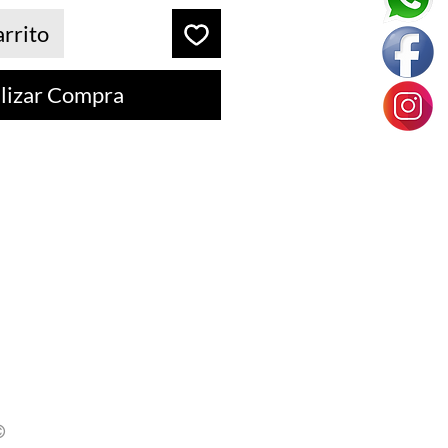
arrito
lizar Compra
©