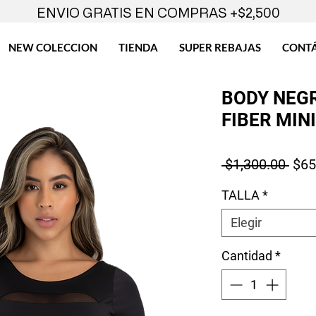
ENVIO GRATIS EN COMPRAS +$2,500
NEW COLECCION
TIENDA
SUPER REBAJAS
CONT
BODY NEG
FIBER MIN
Prec
 $1,300.00 
$65
TALLA
*
Elegir
Cantidad
*