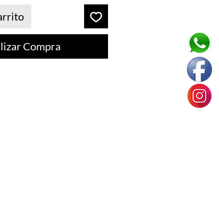
arrito
lizar Compra