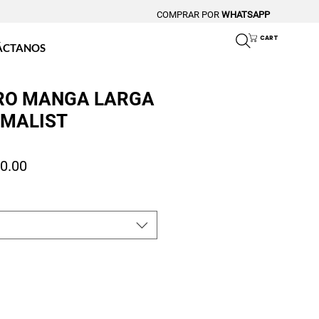
COMPRAR POR
WHATSAPP
CART
ÁCTANOS
RO MANGA LARGA
IMALIST
io
Precio de oferta
0.00