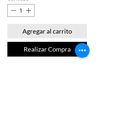
Agregar al carrito
Realizar Compra
Camiseta manga corta de silueta
semi amplia con doble tela, perfecta
para antes y después de entrenar. Su
estilo cuenta con un bordado sutil
ubicado en el frente.
No hay reseñas todavía
Comparte tu opinión. Deja la primera
reseña.