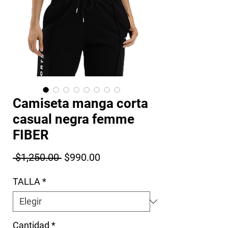
Camiseta manga corta
casual negra femme
FIBER
Precio
Precio de oferta
 $1,250.00 
$990.00
TALLA
*
Cantidad
*