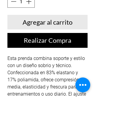
Agregar al carrito
Realizar Compra
Esta prenda combina soporte y estilo
con un diseño sobrio y técnico.
Confeccionada en 83% elastano y
17% poliamida, ofrece compresión
media, elasticidad y frescura para
entrenamientos o uso diario. El ajuste
al cuerpo resalta la silueta, mientras el
estampado sutil en el frente aporta
identidad visual. La marquilla tipo
bandera en el brazo derecho refuerza
el carácter distintivo de la colección,