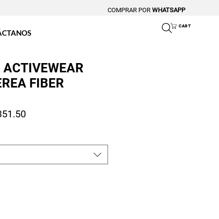
COMPRAR POR
WHATSAPP
CART
ÁCTANOS
 ACTIVEWEAR
REA FIBER
io
Precio de oferta
351.50