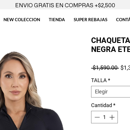
ENVIO GRATIS EN COMPRAS +$2,500
NEW COLECCION
TIENDA
SUPER REBAJAS
CONT
CHAQUETA
NEGRA ETE
Prec
 $1,590.00 
$1,
TALLA
*
Elegir
Cantidad
*