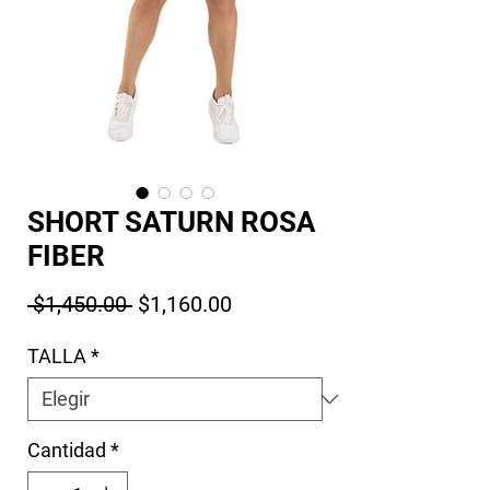
SHORT SATURN ROSA
FIBER
Precio
Precio de oferta
 $1,450.00 
$1,160.00
TALLA
*
Cantidad
*