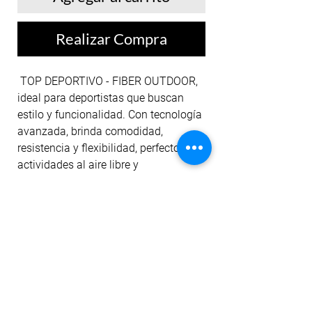
Realizar Compra
TOP DEPORTIVO - FIBER OUTDOOR,
ideal para deportistas que buscan
estilo y funcionalidad. Con tecnología
avanzada, brinda comodidad,
resistencia y flexibilidad, perfecto para
actividades al aire libre y
entrenamientos intensos. En FIBER,
ofrecemos ropa que mejora tu
desempeño con innovación y diseño.
Encuentra la mejor moda deportiva
con FIBER, donde calidad y tecnología
te apoyan en cada meta.