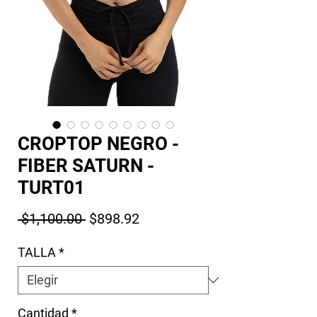
CROPTOP NEGRO -
FIBER SATURN -
TURT01
Precio
Precio de oferta
 $1,100.00 
$898.92
TALLA
*
Cantidad
*