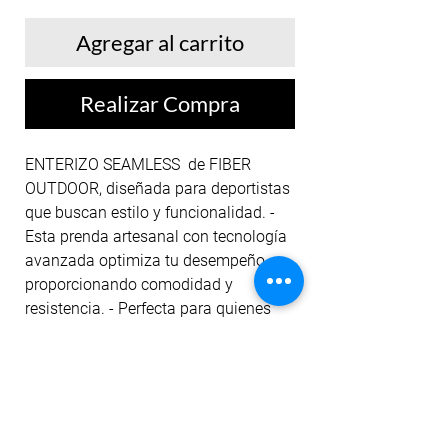
Agregar al carrito
Realizar Compra
ENTERIZO SEAMLESS de FIBER
OUTDOOR, diseñada para deportistas
que buscan estilo y funcionalidad. -
Esta prenda artesanal con tecnología
avanzada optimiza tu desempeño,
proporcionando comodidad y
resistencia. - Perfecta para quienes
exigen lo mejor en moda deportiva,
con materiales que se adaptan a
cualquier condición. - En FIBER,
ofrecemos ropa que impulsa tu
rendimiento sin sacrificar el diseño. -