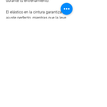
durante tu entrenamiento.
El elástico en la cintura garantiza un
ajuste perfecto, mientras que la leve
abertura semi circular agrega un
toque de estilo y ventilación.
Además, la espalda libre te
proporciona un mayor nivel de confort
durante tus carreras de alto
rendimiento. Este enterizo está
diseñado para atletas que buscan un
rendimiento óptimo y comodidad sin
igual.
No hay reseñas todavía
Comparte tu opinión. Deja la primera
reseña.