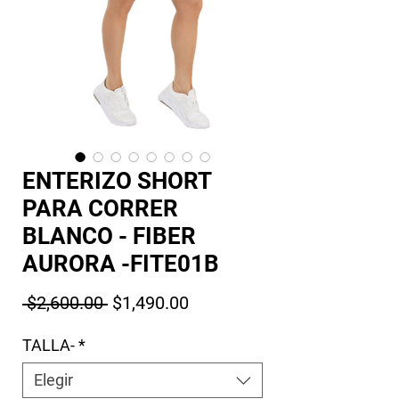
ENTERIZO SHORT
PARA CORRER
BLANCO - FIBER
AURORA -FITE01B
Precio
Precio de oferta
 $2,600.00 
$1,490.00
TALLA-
*
Elegir