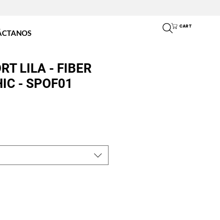
COMPRAR POR
WHATSAPP
CART
ÁCTANOS
T LILA - FIBER
IC - SPOF01
o