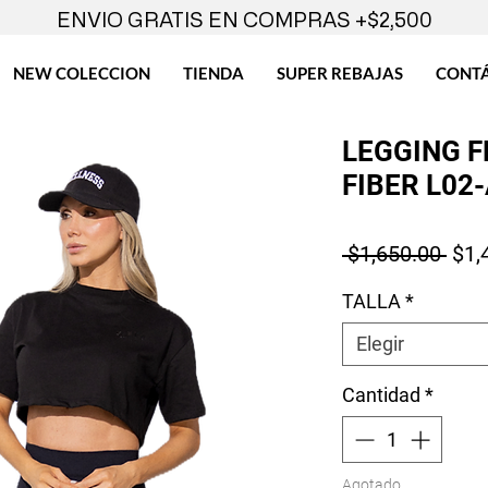
ENVIO GRATIS EN COMPRAS +$2,500
NEW COLECCION
TIENDA
SUPER REBAJAS
CONT
LEGGING 
FIBER L02
Prec
 $1,650.00 
$1,
TALLA
*
Elegir
Cantidad
*
Agotado