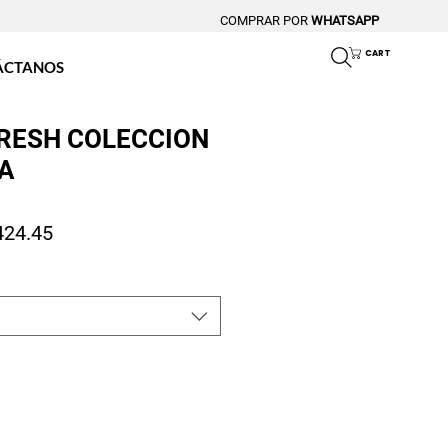
COMPRAR POR
WHATSAPP
CART
ÁCTANOS
FRESH COLECCION
-A
io
Precio de oferta
424.45