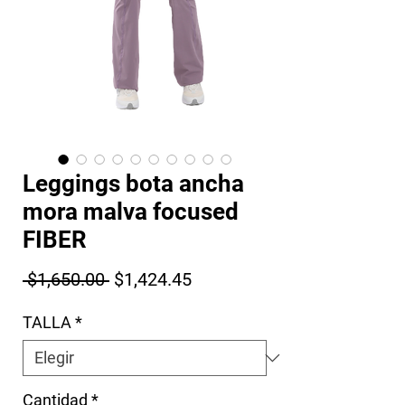
Leggings bota ancha
mora malva focused
FIBER
Precio
Precio de oferta
 $1,650.00 
$1,424.45
TALLA
*
Cantidad
*