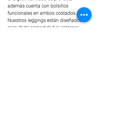
además cuenta con bolsillos
funcionales en ambos costados.
Nuestros leggings están diseñados
para darte comodidad al entrenar,
cubrir imperfecciones y darte un
ajuste perfecto gracias a su material;
también realzan tu silueta con un
ligero levante de cola y control de
abdomen.
La tela cuenta con tecnología dri-fit
para mitigar el transporte de humedad
a la prenda, filtro uv, antipilling y
permanencia del color ante el lavado
y la exposición al sol.
No hay reseñas todavía
Comparte tu opinión. Deja la primera
reseña.