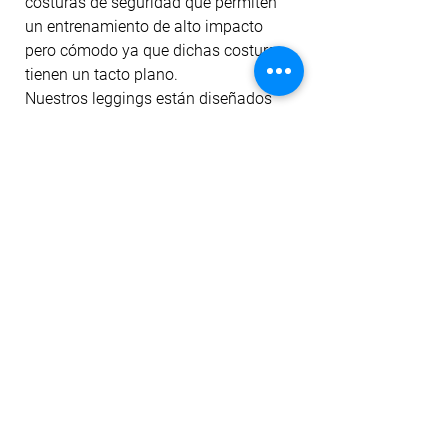
costuras de seguridad que permiten
un entrenamiento de alto impacto
pero cómodo ya que dichas costuras
tienen un tacto plano.
Nuestros leggings están diseñados
para darte comodidad al entrenar,
cubrir imperfecciones y darte un
ajuste perfecto gracias a su material;
también realzan tu silueta con un
ligero levante de cola y control de
abdomen.
La tela cuenta con tecnología dri-fit
para mitigar el transporte de humedad
a la prenda, filtro uv, antipilling y
permanencia del color ante el lavado
y la exposición al sol.
No hay reseñas todavía