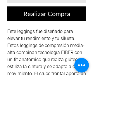
Realizar Compra
Este leggings fue diseñado para
elevar tu rendimiento y tu silueta.
Estos leggings de compresión media-
alta combinan tecnología FIBER con
un fit anatómico que realza glúteos,
estiliza la cintura y se adapta a cada
movimiento. El cruce frontal aporta un
toque sofisticado y funcional,
mientras que el tejido en que se hizo
asegura soporte, fluidez y actitud en
cada entrenamiento. LEVEL UP no es
solo una colección: es tu siguiente
nivel.