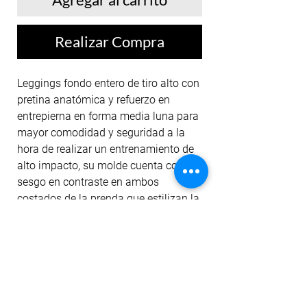
Realizar Compra
Leggings fondo entero de tiro alto con
pretina anatómica y refuerzo en
entrepierna en forma media luna para
mayor comodidad y seguridad a la
hora de realizar un entrenamiento de
alto impacto, su molde cuenta con un
sesgo en contraste en ambos
costados de la prenda que estilizan la
figura y el diseño cuenta con dos
sutiles estampados, uno en la pretina
frontal y otro en la pretina posterior.
La textura de la tela es lisa y de tacto
frío. Su forma punta corazón en la
parte trasera da ilusión de realce.