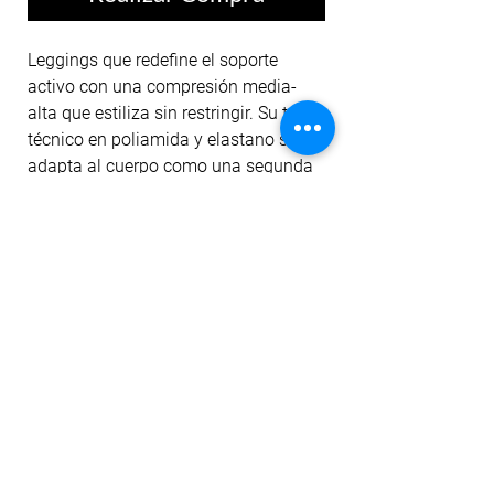
Leggings que redefine el soporte
activo con una compresión media-
alta que estiliza sin restringir. Su tejido
técnico en poliamida y elastano se
adapta al cuerpo como una segunda
piel, mientras la pretina alta estabiliza
el core y realza la silueta. Ideal para
entrenamientos intensos o looks
urbanos con energía.
No hay reseñas todavía
Comparte tu opinión. Deja la primera
reseña.
Dejar una reseña