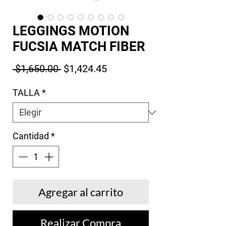
LEGGINGS MOTION
FUCSIA MATCH FIBER
Precio
Precio de oferta
 $1,650.00 
$1,424.45
TALLA
*
Cantidad
*
Agregar al carrito
Realizar Compra