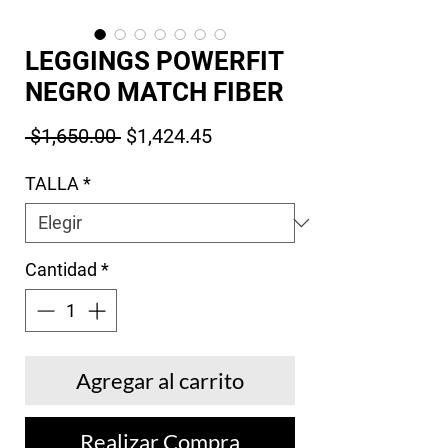
LEGGINGS POWERFIT
NEGRO MATCH FIBER
Precio
Precio de oferta
 $1,650.00 
$1,424.45
TALLA
*
Cantidad
*
Agregar al carrito
Realizar Compra