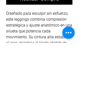
Diseñado para esculpir sin esfuerzo,
este leggings combina compresión
estratégica y ajuste anatómico en una
silueta que potencia cada
movimiento. Su cintura alta estabiliza
el core, mientras el tejido stretch de
alto rendimiento se adapta como una
segunda piel. Ideal para
entrenamientos intensos o looks
urbanos con actitud.
No hay reseñas todavía
Comparte tu opinión. Deja la primera
reseña.
Dejar una reseña