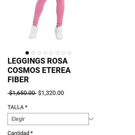
LEGGINGS ROSA
COSMOS ETEREA
FIBER
Precio
Precio de oferta
 $1,650.00 
$1,320.00
TALLA
*
Cantidad
*