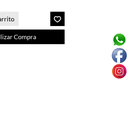
arrito
lizar Compra