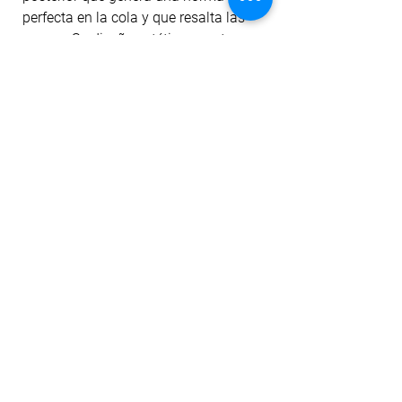
perfecta en la cola y que resalta las
curvas. Su diseño estético cuenta con
un sútil estampado en la pretina
ubicado en la parte delantera.
La tela cuenta con tecnología dri-fit
para mitigar el transporte de humedad
a la prenda, filtro uv, antipilling y
permanencia del color ante el lavado
y la exposición al sol. Además, la tela
tiene un sutil suavizado con aloe
vera.
No hay reseñas todavía
Comparte tu opinión. Deja la primera
reseña.
Dejar una reseña