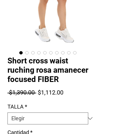
Short cross waist
ruching rosa amanecer
focused FIBER
Precio
Precio de oferta
 $1,390.00 
$1,112.00
TALLA
*
Cantidad
*