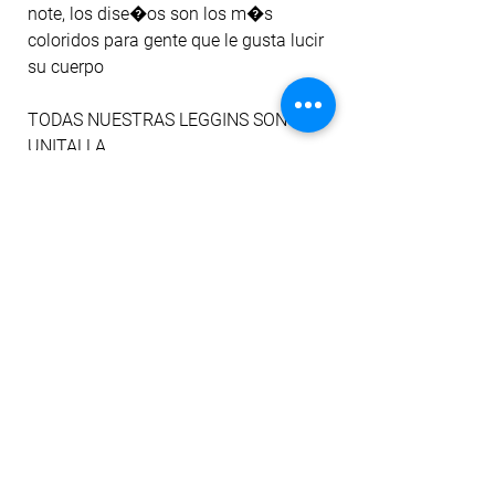
note, los dise�os son los m�s 
coloridos para gente que le gusta lucir 
su cuerpo
TODAS NUESTRAS LEGGINS SON 
UNITALLA
Est�n dise�adas para expandirse al 
m�ximo y lucir�n bien en tu cuerpo 
desde la talla XS a la L, Moldeado tu 
cuerpo�
ayudan a mejorar la circulaci�n y a 
la desaparici�n de varices
SE ORIGINAL,
SE FIBER.