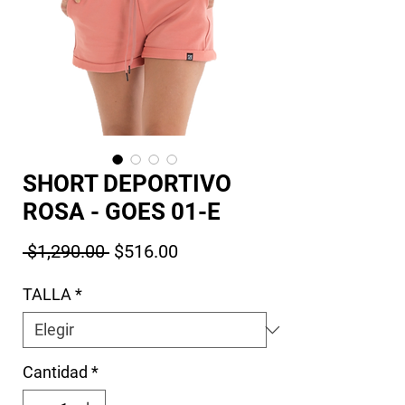
SHORT DEPORTIVO
ROSA - GOES 01-E
Precio
Precio de oferta
 $1,290.00 
$516.00
TALLA
*
Cantidad
*