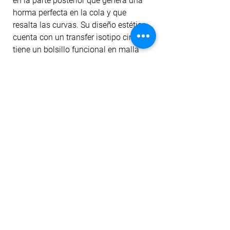
en la parte posterior que genera una
horma perfecta en la cola y que
resalta las curvas. Su diseño estético
cuenta con un transfer isotipo circular,
tiene un bolsillo funcional en malla
para el celular ubicado en la pretina
posterior y en el costado izquierdo
tiene un elástico que permite colgar la
toalla o complementos livianos.
La tela cuenta con tecnología dri-fit
para mitigar el transporte de humedad
a la prenda, filtro uv, antipilling y
permanencia del color ante el lavado
y la exposición al sol. Además, la tela
tiene un sutil suavizado con aloe
vera.
No hay reseñas todavía