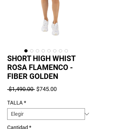
SHORT HIGH WHIST
ROSA FLAMENCO -
FIBER GOLDEN
Precio
Precio de oferta
 $1,490.00 
$745.00
TALLA
*
Cantidad
*