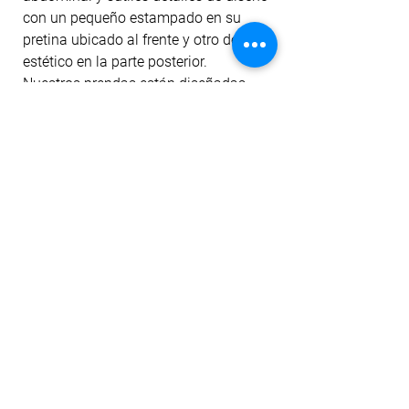
con un pequeño estampado en su
pretina ubicado al frente y otro detalle
estético en la parte posterior.
Nuestros prendas están diseñadas
para darte comodidad al entrenar,
cubrir imperfecciones y darte un
ajuste perfecto gracias a su material;
también realzan tu silueta con un
ligero levante de cola.
La tela cuenta con tecnología dri-fit
para mitigar el transporte de humedad
a la prenda, filtro uv, antipilling y
permanencia del color ante el lavado
y la exposición al sol.
No hay reseñas todavía
Comparte tu opinión. Deja la primera
reseña.