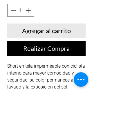
Agregar al carrito
Realizar Compra
Short en tela impermeable con ciclista
interno para mayor comodidad y
seguridad, su color permanece ante el
lavado y la exposición del sol.
Nuestros short están diseñados para
un entrenamiento de alto impacto,
cubrir imperfecciones al darte el
ajuste perfecto y realzar tu silueta con
un ligero levante de cola, además
su tela cuenta con un color sólido,