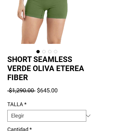
SHORT SEAMLESS
VERDE OLIVA ETEREA
FIBER
Precio
Precio de oferta
 $1,290.00 
$645.00
TALLA
*
Cantidad
*