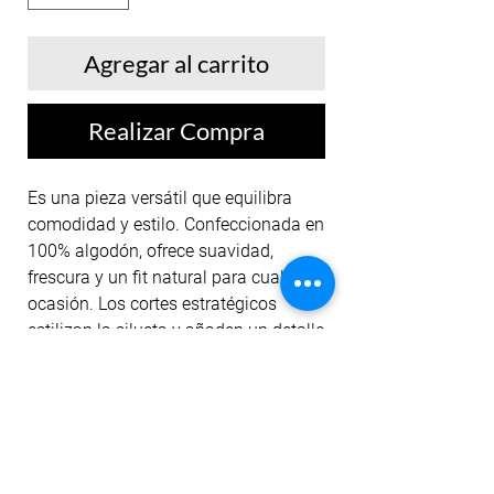
Agregar al carrito
Realizar Compra
Es una pieza versátil que equilibra
comodidad y estilo. Confeccionada en
100% algodón, ofrece suavidad,
frescura y un fit natural para cualquier
ocasión. Los cortes estratégicos
estilizan la silueta y añaden un detalle
de diseño sutil, mientras la textura en
rib aporta carácter y autenticidad. Una
camiseta pensada para moverse con
confianza y adaptarse tanto a la
rutina deportiva como al día a día
dentro de la colección GENUINA.