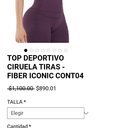
TOP DEPORTIVO
CIRUELA TIRAS -
FIBER ICONIC CONT04
Precio
Precio de oferta
 $1,100.00 
$890.01
TALLA
*
Cantidad
*