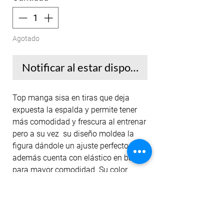
Agotado
Notificar al estar disponible
Top manga sisa en tiras que deja
expuesta la espalda y permite tener
más comodidad y frescura al entrenar
pero a su vez su diseño moldea la
figura dándole un ajuste perfecto,
además cuenta con elástico en base
para mayor comodidad. Su color
permanece ante el lavado y la
exposición al sol.
Nuestros tops están diseñados para
un entrenamiento de alto impacto ya