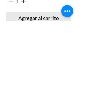
Agregar al carrito
Realizar Compra
No hay reseñas todavía
Comparte tu opinión. Deja la primera
reseña.
Dejar una reseña
© 2014 by Nash Collections Co. Proudly