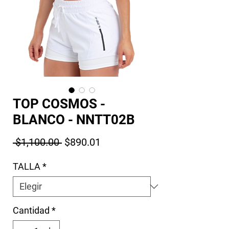
TOP COSMOS -
BLANCO - NNTT02B
Precio
Precio de oferta
 $1,100.00 
$890.01
TALLA
*
Cantidad
*