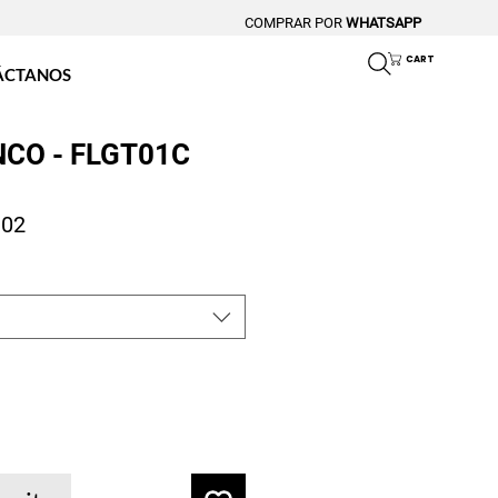
COMPRAR POR
WHATSAPP
CART
ÁCTANOS
NCO - FLGT01C
o
Precio de oferta
.02