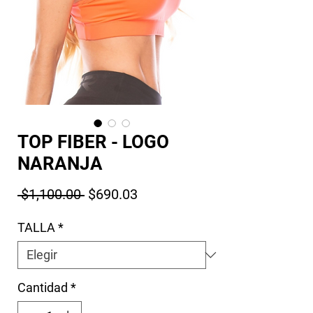
TOP FIBER - LOGO
NARANJA
Precio
Precio de oferta
 $1,100.00 
$690.03
TALLA
*
Cantidad
*