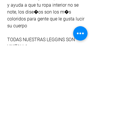
y ayuda a que tu ropa interior no se 
note, los dise�os son los m�s 
coloridos para gente que le gusta lucir 
su cuerpo
TODAS NUESTRAS LEGGINS SON 
UNITALLA
Est�n dise�adas para expandirse al 
m�ximo y lucir�n bien en tu cuerpo 
desde la talla XS a la L, Moldeado tu 
cuerpo�
ayudan a mejorar la circulaci�n y a 
la desaparici�n de varices
SE ORIGINAL,
SE FIBER.