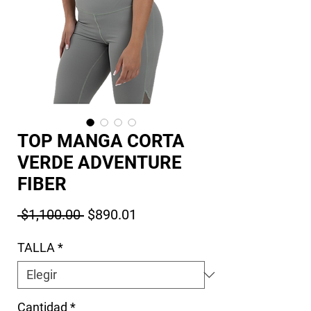
TOP MANGA CORTA
VERDE ADVENTURE
FIBER
Precio
Precio de oferta
 $1,100.00 
$890.01
TALLA
*
Cantidad
*