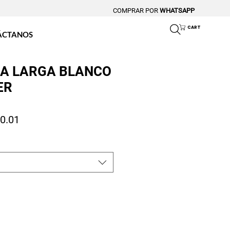
COMPRAR POR
WHATSAPP
CART
ÁCTANOS
A LARGA BLANCO
ER
io
Precio de oferta
0.01