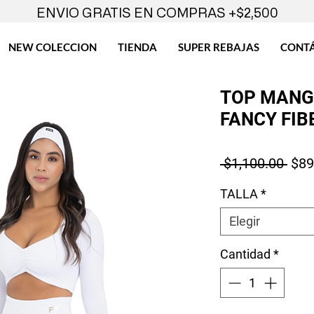
ENVIO GRATIS EN COMPRAS +$2,500
NEW COLECCION
TIENDA
SUPER REBAJAS
CONT
TOP MANG
FANCY FIB
Prec
 $1,100.00 
$89
TALLA
*
Elegir
Cantidad
*