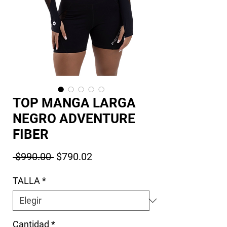
TOP MANGA LARGA
NEGRO ADVENTURE
FIBER
Precio
Precio de oferta
 $990.00 
$790.02
TALLA
*
Cantidad
*