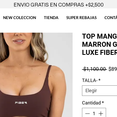
ENVIO GRATIS EN COMPRAS +$2,500
NEW COLECCION
TIENDA
SUPER REBAJAS
CONT
TOP MANG
MARRON G
LUXE FIBE
Prec
 $1,100.00 
$89
TALLA-
*
Elegir
Cantidad
*