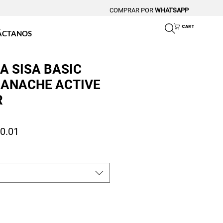
COMPRAR POR
WHATSAPP
CART
ÁCTANOS
A SISA BASIC
ANACHE ACTIVE
R
io
Precio de oferta
0.01