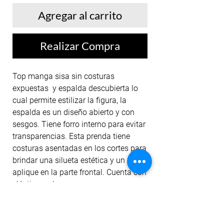
Agregar al carrito
Realizar Compra
Top manga sisa sin costuras
expuestas y espalda descubierta lo
cual permite estilizar la figura, la
espalda es un diseño abierto y con
sesgos. Tiene forro interno para evitar
transparencias. Esta prenda tiene
costuras asentadas en los cortes para
brindar una silueta estética y un sutil
aplique en la parte frontal. Cuenta con
elástico en base para mayor
comodidad y su color permanece ante
el lavado y la exposición al sol.
Nuestros tops están diseñados para