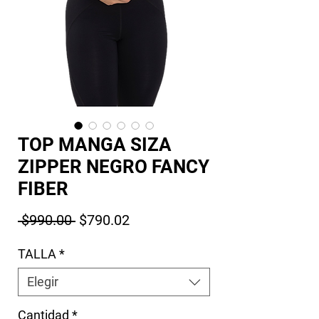
TOP MANGA SIZA
ZIPPER NEGRO FANCY
FIBER
Precio
Precio de oferta
 $990.00 
$790.02
TALLA
*
Elegir
Cantidad
*