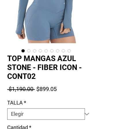
TOP MANGAS AZUL
STONE - FIBER ICON -
CONT02
Precio
Precio de oferta
 $1,190.00 
$899.05
TALLA
*
Cantidad
*