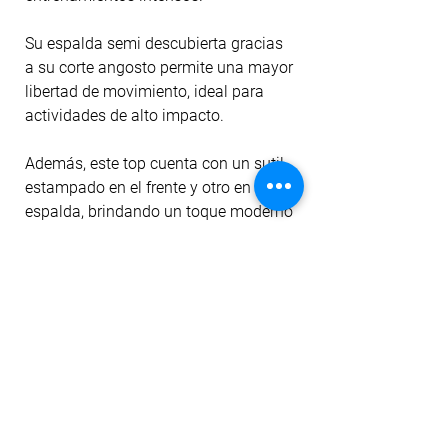
Su espalda semi descubierta gracias
a su corte angosto permite una mayor
libertad de movimiento, ideal para
actividades de alto impacto.
Además, este top cuenta con un sutil
estampado en el frente y otro en la
espalda, brindando un toque moderno
y distintivo a tu outfit deportivo.
Fabricado con Material: 85% Nylon -
15% Elastano, este top ofrece una
combinación perfecta de suavidad,
elasticidad y durabilidad para
acompañarte en cada entrenamiento.
No importa si estás en el gimnasio,