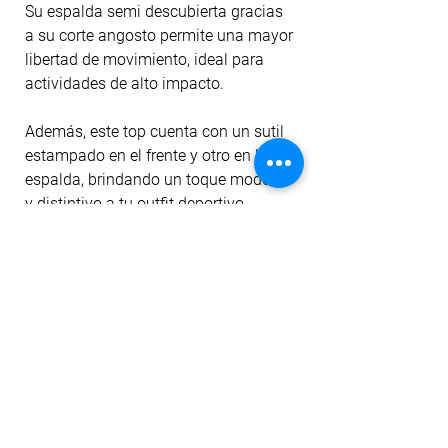
Su espalda semi descubierta gracias
a su corte angosto permite una mayor
libertad de movimiento, ideal para
actividades de alto impacto.
Además, este top cuenta con un sutil
estampado en el frente y otro en la
espalda, brindando un toque moderno
y distintivo a tu outfit deportivo.
Fabricado con Material: 85% Nylon -
15% Elastano, este top ofrece una
combinación perfecta de suavidad,
elasticidad y durabilidad para
acompañarte en cada entrenamiento.
No importa si estás en el gimnasio,
corriendo al aire libre o practicando tu
deporte favorito, este top te