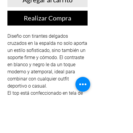
Realizar Compra
Diseño con tirantes delgados
cruzados en la espalda no solo aporta
un estilo sofisticado, sino también un
soporte firme y cómodo. El contraste
en blanco y negro le da un toque
moderno y atemporal, ideal para
combinar con cualquier outfit
deportivo o casual.
El top está confeccionado en tela de
alta compresión, suave al tacto y de
excelente transpirabilidad,
brindándote comodidad durante todo
el día. Perfecto para entrenamientos
de bajo a medio impacto, clases de